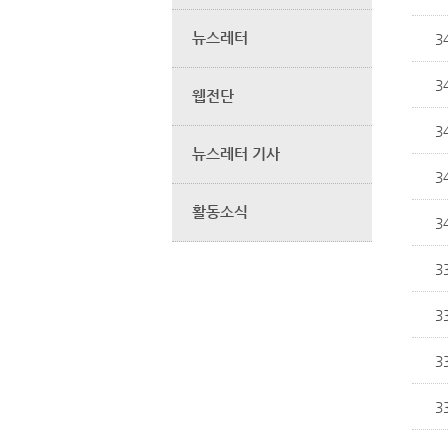
뉴스레터
3
3
웹전단
3
뉴스레터 기사
3
활동소식
3
3
3
3
3