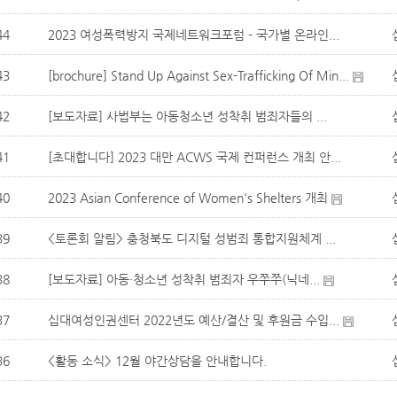
44
2023 여성폭력방지 국제네트워크포럼 - 국가별 온라인...
43
[brochure] Stand Up Against Sex-Trafficking Of Min...
42
[보도자료] 사법부는 아동청소년 성착취 범죄자들의 ...
41
[초대합니다] 2023 대만 ACWS 국제 컨퍼런스 개최 안...
40
2023 Asian Conference of Women's Shelters 개최
39
<토론회 알림> 충청북도 디지털 성범죄 통합지원체계 ...
38
[보도자료] 아동·청소년 성착취 범죄자 우쭈쭈(닉네...
37
십대여성인권센터 2022년도 예산/결산 및 후원금 수입...
36
<활동 소식> 12월 야간상담을 안내합니다.