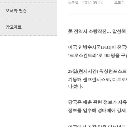
등록일
2014.09.04
조회수
오해와 편견
참고자료
美
전역서 소탕작전
…
알선책
미국 연방수사국
(FBI)
이 전국
‘
크로스컨트리
’
로
105
명을 구
29
일
(
현지시간
)
워싱턴포스트
기동해 샌프란시스코
,
디트로
나섰다
.
당국은 매춘 관련 정보가 자
정보를 입수해 성매매에 강제