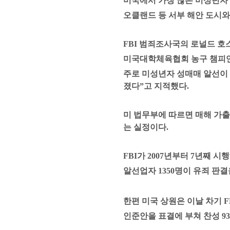
미국에서 가장 많은 미성년자
오클랜드 등 서부 해안 도시
FBI
범죄조사국의 로널드 호
미국대학체육협회 농구 챔피
주로 미성년자 성매매 알선이
졌다
”
고 지적했다
.
미 법무부에 따르면 매해 가
는 실정이다
.
FBI
가
2007
년부터
7
년째 시행
알선업자
1350
명이 유죄 판결
한편 미국 상원은 이날 차기
F
인준안을 표결에 부쳐 찬성
93