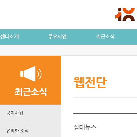
웹전단
최근소식
공지사항
십대뉴스
유익한 소식