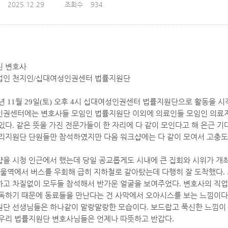
2025.12.29
조회수
934
진 변호사
법인 천지인
/
십대여성인권센터 법률지원단
년
11
월
29
일
(
토
)
오후
4
시 십대여성인권센터 법률지원단으로 활동을 시
인권센터에는 변호사들 모임인 법률지원단 이외에 의료인들 모임인 의료
있다
.
같은 뜻을 가진 전문가들이 한 자리에 다 같이 모인다고 해 은근 
리지원단 단원들만 참석하였지만 다음 워크샵에는 다 같이 모여서 고충도
을 시청 인근에서 했는데 당일 공교롭게도 시내에 큰 집회와 시위가 개
울역에서 버스를 우회해 급히 지하철로 갈아탔는데 다행히 잘 도착했다
.
하고 차질없이 모두들 참석해서 반가운 얼굴을 보여주었다
.
변호사의 직업
독하기 때문에 동료들을 만난다는 건 사막에서 오아시스를 보는 느낌이다
원단 선생님들은 하나같이 말랑말랑한 모습이다
.
보드랍고 푹신한 느낌이
 우리 법률지원단 변호사님들은 언제나 따뜻하고 반갑다
.