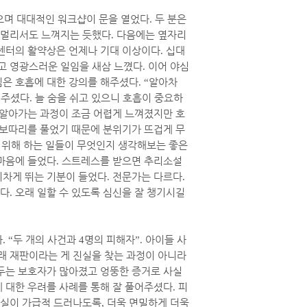
으며 대대적인 워크샵이 문을 열었다
.
두 분은
 멀리서도 느껴지는 듯했다
.
다음에는 옆자리
센터의 활약상은 언제나 기대 이상이다
.
십대
고 영광스러운 일임을 새삼 느꼈다
.
이어 야심
은 호흡에 대한 강의를 해주셨다
. “
알아차
해주셨다
.
늘 숨을 쉬고 있으니 호흡이 중요하
 알아가는 과정이 조금 어렵게 느껴졌지만 호
 보따리를 풀었기 때문에 분위기가 뜨겁게 무
 위해 하는 일들이 무엇인지 생각해보는 좋은
마음에 들었다
.
스트레스를 받으면 추리소설
기차게 뛰는 기분이 들었다
.
전문가는 다르다
.
린다
.
오래 일할 수 있도록 심신을 잘 챙기시길
다
. “
두 개의 사건과
4
명의 피해자
”.
아이들 사
래 재판이라는 게 진실을 찾는 과정이 아니라
 두는 보호자가 많아졌고 엉뚱한 증거로 사실
 대한 우려를 사례를 통해 잘 풀어주셨다
.
피
진실이 가급적 드러나도록
,
더욱 면밀하게 더욱