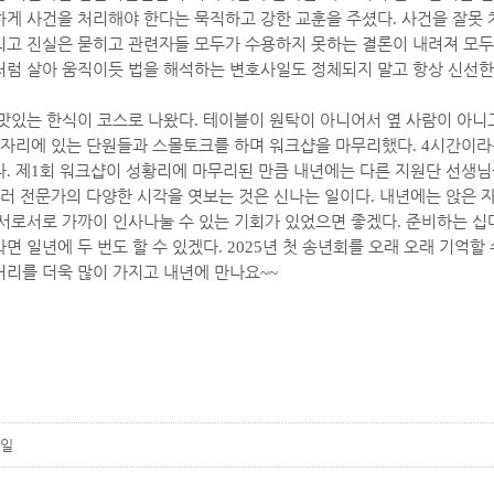
게 사건을 처리해야 한다는 묵직하고 강한 교훈을 주셨다
.
사건을 잘못 
고 진실은 묻히고 관련자들 모두가 수용하지 못하는 결론이 내려져 모두에
럼 살아 움직이듯 법을 해석하는 변호사일도 정체되지 말고 항상 신선한
맛있는 한식이 코스로 나왔다
.
테이블이 원탁이 아니어서 옆 사람이 아니
 자리에 있는 단원들과 스몰토크를 하며 워크샵을 마무리했다
. 4
시간이라
다
.
제
1
회 워크샵이 성황리에 마무리된 만큼 내년에는 다른 지원단 선생님
러 전문가의 다양한 시각을 엿보는 것은 신나는 일이다
.
내년에는 앉은 
서로서로 가까이 인사나눌 수 있는 기회가 있었으면 좋겠다
.
준비하는 십
면 일년에 두 번도 할 수 있겠다
. 2025
년 첫 송년회를 오래 오래 기억할
리를 더욱 많이 가지고 내년에 만나요
~~
일