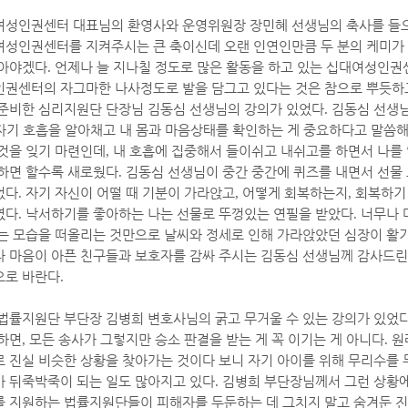
여성인권센터 대표님의 환영사와 운영위원장 장민혜 선생님의 축사를 들
성인권센터를 지켜주시는 큰 축이신데 오랜 인연인만큼 두 분의 케미가
앉아야겠다
.
언제나 늘 지나칠 정도로 많은 활동을 하고 있는 십대여성인권
권센터의 자그마한 나사정도로 발을 담그고 있다는 것은 참으로 뿌듯하
준비한 심리지원단 단장님 김동심 선생님의 강의가 있었다
.
김동심 선생님
자기 호흡을 알아채고 내 몸과 마음상태를 확인하는 게 중요하다고 말씀
것을 잊기 마련인데
,
내 호흡에 집중해서 들이쉬고 내쉬고를 하면서 나를
하면 할수록 새로웠다
.
김동심 선생님이 중간 중간에 퀴즈를 내면서 선물
었다
.
자기 자신이 어떨 때 기분이 가라앉고
,
어떻게 회복하는지
,
회복하기
였다
.
낙서하기를 좋아하는 나는 선물로 뚜껑있는 연필을 받았다
.
너무나 
는 모습을 떠올리는 것만으로 날씨와 정세로 인해 가라앉았던 심장이 활
 마음이 아픈 친구들과 보호자를 감싸 주시는 김동심 선생님께 감사드
으로 바란다
.
법률지원단 부단장 김병희 변호사님의 굵고 무거울 수 있는 강의가 있었
하면
,
모든 송사가 그렇지만 승소 판결을 받는 게 꼭 이기는 게 아니다
.
원
 진실 비슷한 상황을 찾아가는 것이다 보니 자기 아이를 위해 무리수를
 뒤죽박죽이 되는 일도 많아지고 있다
.
김병희 부단장님께서 그런 상황에
 지원하는 법률지원단들이 피해자를 두둔하는 데 그치지 말고 숨겨둔 