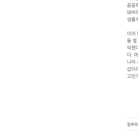
꼼꼼하
돼버리
생물처
이어 
들 옆
익했
다
.
여
나마 
샵이라
고민거
첨부파