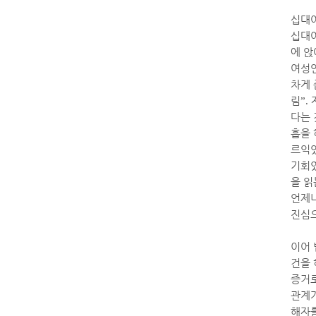
십대
십대여
에 
여성인
차게 
림
”.
다는 
흡을 
르익
기회
을 읽
언제나
진심
이어 
건을 
증거로
관계가
해자를