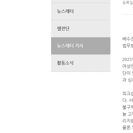
등록일
뉴스레터
웹전단
배수
뉴스레터 기사
법무
2025
활동소식
여성
단이 
과 심
워크샵
다
.
서
불구
늘 고
리지
물론