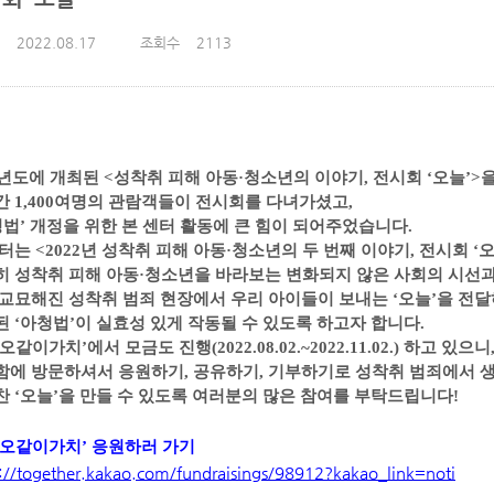
2022.08.17
조회수
2113
년도에 개최된
<
성착취 피해 아동
·
청소년의 이야기
,
전시회
‘
오늘
’>
간
1,400
여명의 관람객들이 전시회를 다녀가셨고
,
청법
’
개정을 위한 본 센터 활동에 큰 힘이 되어주었습니다
.
센터는
<2022
년 성착취 피해 아동
·
청소년의 두 번째 이야기
,
전시회
‘
히 성착취 피해 아동
·
청소년을 바라보는 변화되지 않은 사회의 시선
 교묘해진 성착취 범죄 현장에서 우리 아이들이 보내는
‘
오늘
’
을 전
된
‘
아청법
’
이 실효성 있게 작동될 수 있도록 하고자 합니다
.
오같이가치
’
에서 모금도 진행
(2022.08.02.~2022.11.02.)
하고 있으니
함에 방문하셔서 응원하기
,
공유하기
,
기부하기로 성착취 범죄에서 
찬
‘
오늘
’
을 만들 수 있도록 여러분의 많은 참여를 부탁드립니다
!
오같이가치
’
응원하러 가기
s://together.kakao.com/fundraisings/98912?kakao_link=noti