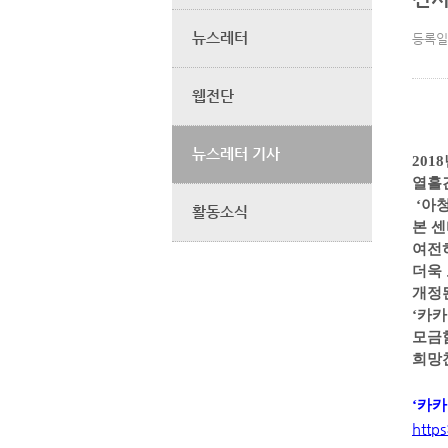
뉴스레터
등록일
웹전단
뉴스레터 기사
2018
열흘
‘
아
활동소식
본 
여전
더욱
개정
‘
카카
모
금
희망
‘
카카
http