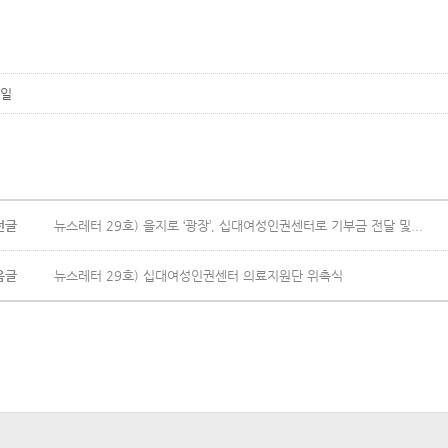
일
전글
뉴스레터 29호) 을지로 ‘광장’, 십대여성인권센터로 기부금 전달 및...
음글
뉴스레터 29호) 십대여성인권센터 의료지원단 위촉식