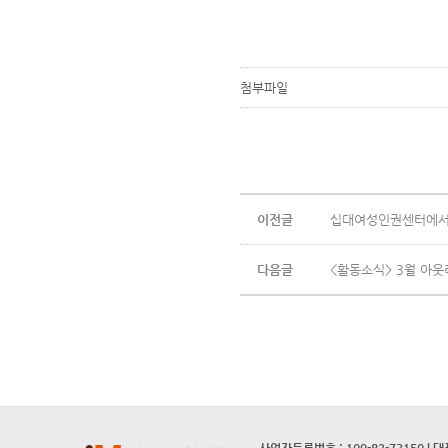
첨부파일
이전글
십대여성인권센터에서
다음글
<활동소식> 3월 아